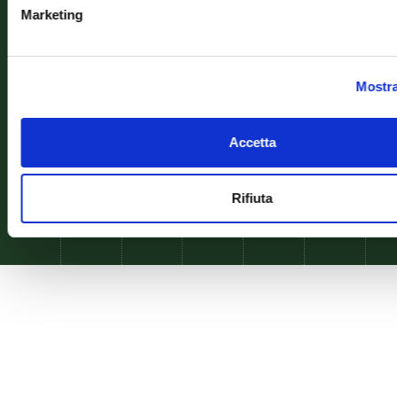
info
Marketing
Mostra
Accetta
Rifiuta