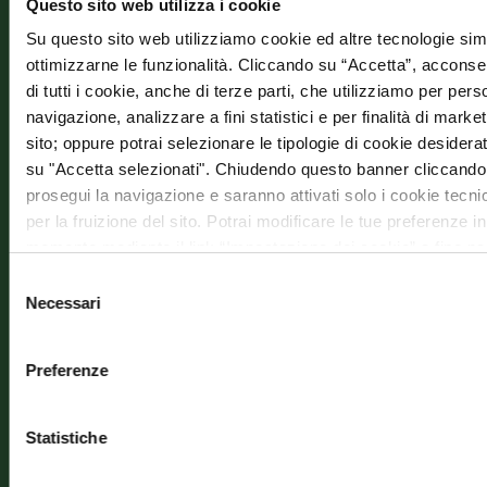
Questo sito web utilizza i cookie
al P
Su questo sito web utilizziamo cookie ed altre tecnologie simi
–
ottimizzarne le funzionalità. Cliccando su “Accetta”, acconsent
Chiu
di tutti i cookie, anche di terze parti, che utilizziamo per pers
navigazione, analizzare a fini statistici e per finalità di marketi
(SI)
sito; oppure potrai selezionare le tipologie di cookie desidera
su "Accetta selezionati". Chiudendo questo banner cliccando 
Ph:
prosegui la navigazione e saranno attivati solo i cookie tecni
+39
per la fruizione del sito. Potrai modificare le tue preferenze in
057
momento mediante il link “Impostazione dei cookie” a fine pa
ulteriori informazioni ti invitiamo a prendere visione della
Coo
274
Selezione
Necessari
del
consenso
info@
Preferenze
Wha
Statistiche
Requ