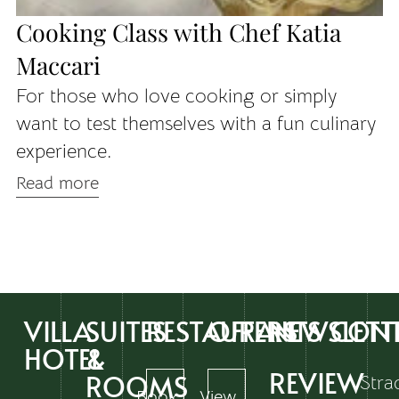
Cooking Class with Chef Katia
T
Maccari
E
For those who love cooking or simply
Il
want to test themselves with a fun culinary
b
experience.
y
p
Read more
w
R
VILLA
SUITES
RESTAURANTS
OFFERS
NEWSLETT
CON
HOTEL
&
REVIEW
ROOMS
Stra
Book
View