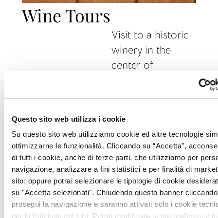
Wine Tours
Visit to a historic
winery in the
center of
Montepulciano,
with a tour of the
underground
Questo sito web utilizza i cookie
cellar and wine
Su questo sito web utilizziamo cookie ed altre tecnologie simi
tasting, or a visit
ottimizzarne le funzionalità. Cliccando su “Accetta”, acconsent
to a vineyard in
di tutti i cookie, anche di terze parti, che utilizziamo per pers
the numerous
navigazione, analizzare a fini statistici e per finalità di marketi
sito; oppure potrai selezionare le tipologie di cookie desidera
companies in the
su "Accetta selezionati". Chiudendo questo banner cliccando 
surrounding area
prosegui la navigazione e saranno attivati solo i cookie tecni
with wine tasting.
per la fruizione del sito. Potrai modificare le tue preferenze in