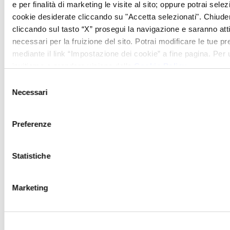
e per finalità di marketing le visite al sito; oppure potrai selez
1 notte, 1 cena gourmet per due
cookie desiderate cliccando su "Accetta selezionati". Chiud
persone al ristorante I Salotti e
cliccando sul tasto “X” prosegui la navigazione e saranno attiv
ingresso per due persone piscine
necessari per la fruizione del sito. Potrai modificare le tue 
termali di San Casciano dei Bagni.
mediante il link “Impostazione dei cookie” a fine pagina. Per ul
invitiamo a prendere visione della
Cookie Policy
.
259 € a persona
Selezione
Necessari
del
consenso
Preferenze
Statistiche
Marketing