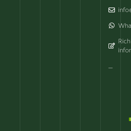
info@
Wha
Rich
info