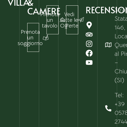
VILLA
&
RECENSIO
CAMERE
Stra
Prenota
Vedi
Stat
un
tutte le
tavolo
Offerte
146,
Prenota
Local
un
soggiorno
Que
al P
–
Chiu
(SI)
Tel:
+39
057
274