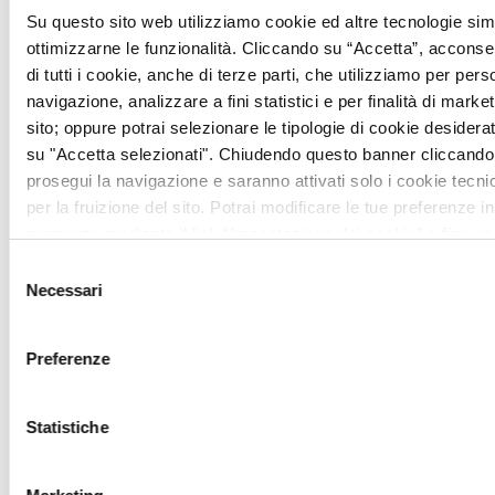
with pine and cypress trees, or the
Su questo sito web utilizziamo cookie ed altre tecnologie simi
ottimizzarne le funzionalità. Cliccando su “Accetta”, acconsent
beautiful swimming pool set in a fairytale
di tutti i cookie, anche di terze parti, che utilizziamo per pers
landscape, ideal for photos and
navigazione, analizzare a fini statistici e per finalità di marketi
unforgettable memories.
sito; oppure potrai selezionare le tipologie di cookie desidera
su "Accetta selezionati". Chiudendo questo banner cliccando 
prosegui la navigazione e saranno attivati solo i cookie tecni
per la fruizione del sito. Potrai modificare le tue preferenze in
momento mediante il link “Impostazione dei cookie” a fine pa
ulteriori informazioni ti invitiamo a prendere visione della
Coo
Selezione
Necessari
del
consenso
Preferenze
Statistiche