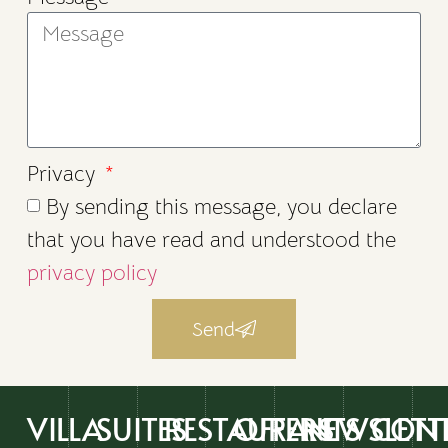
Privacy
By sending this message, you declare
that you have read and understood the
privacy policy
Send
VILLA
SUITES
RESTAURANTS
OFFERS
NEWSLETT
CON