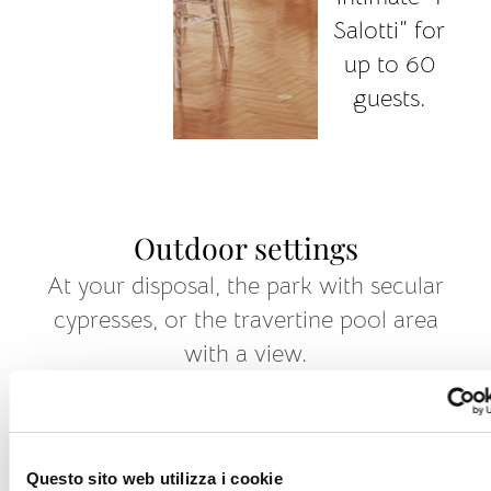
Salotti” for
up to 60
guests.
Outdoor settings
At your disposal, the park with secular
cypresses, or the travertine pool area
with a view.
For welcome drink or the cutting of the
cake, it is possible to set up the lovely
gazebo overlooking the park embellished
Questo sito web utilizza i cookie