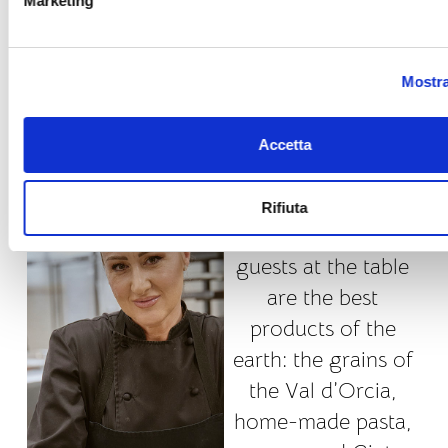
Marketing
Mostra
Accetta
The Menu
Main carachters of
Rifiuta
the menu to amaze
guests at the table
are the best
products of the
earth: the grains of
the Val d’Orcia,
home-made pasta,