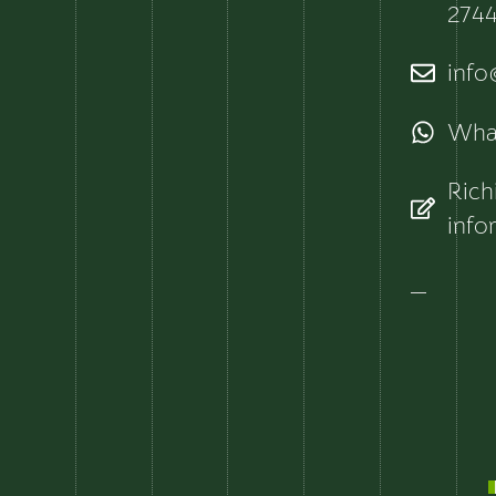
274
info@
Wha
Rich
info