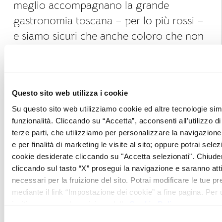
meglio accompagnano la grande
gastronomia toscana – per lo più rossi –
e siamo sicuri che anche coloro che non
sono grandi conoscitori di vini
riconosceranno questi nomi ormai storici
nel panorama mondiale.
Questo sito web utilizza i cookie
Quando si parla di vino in Toscana non si
Su questo sito web utilizziamo cookie ed altre tecnologie simi
funzionalità. Cliccando su “Accetta”, acconsenti all’utilizzo di 
può non citare il grandissimo Brunello di
terze parti, che utilizziamo per personalizzare la navigazione, 
Montalcino, al quale noi vorremmo
e per finalità di marketing le visite al sito; oppure potrai selez
affiancare per importanza il suo “fratello
cookie desiderate cliccando su "Accetta selezionati". Chiud
minore”, il Rosso di Montalcino.
cliccando sul tasto “X” prosegui la navigazione e saranno attiv
necessari per la fruizione del sito. Potrai modificare le tue 
mediante il link “Impostazione dei cookie” a fine pagina. Per ul
Sempre nella zona del senese, a sud della
invitiamo a prendere visione della
Cookie Policy
.
Toscana, troviamo il famoso Vino Nobile
Selezione