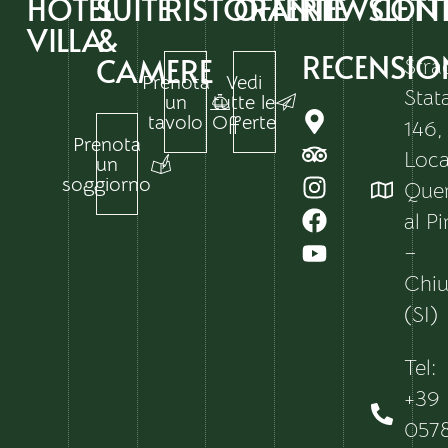
HOTEL
SUITE
RISTORANTI
OFFERTE
NEWSLETT
CONT
VILLA
&
RECENSIO
CAMERE
Stra
Prenota
Vedi
Stat
un
tutte le
tavolo
Offerte
146,
Prenota
Local
un
soggiorno
Que
al P
–
Chiu
(SI)
Tel:
+39
057