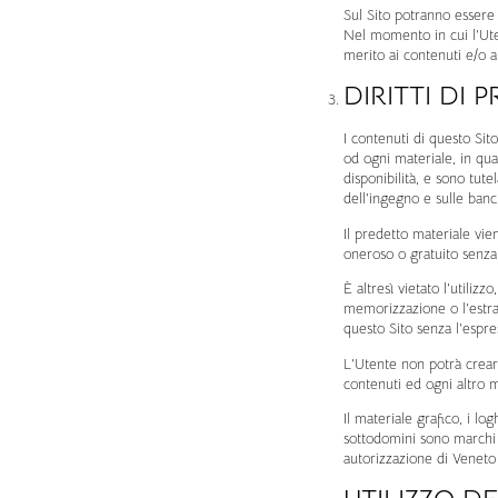
Sul Sito potranno essere p
Nel momento in cui l’Uten
merito ai contenuti e/o al
DIRITTI DI 
I contenuti di questo Sito
od ogni materiale, in qua
disponibilità, e sono tute
dell’ingegno e sulle banc
Il predetto materiale vie
oneroso o gratuito senza 
È altresì vietato l’utilizz
memorizzazione o l’estra
questo Sito senza l’espre
L’Utente non potrà creare
contenuti ed ogni altro m
Il materiale grafico, i log
sottodomini sono marchi o
autorizzazione di Veneto