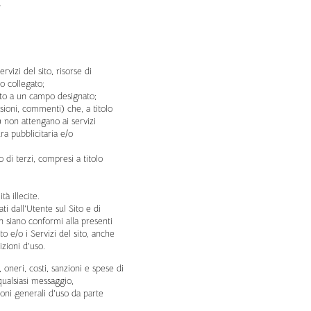
E
izi del sito, risorse di
 o collegato;
etto a un campo designato;
nsioni, commenti) che, a titolo
) non attengano ai servizi
ra pubblicitaria e/o
 di terzi, compresi a titolo
à illecite.
ti dall’Utente sul Sito e di
 siano conformi alla presenti
 e/o i Servizi del sito, anche
zioni d’uso.
oneri, costi, sanzioni e spese di
qualsiasi messaggio,
ioni generali d’uso da parte