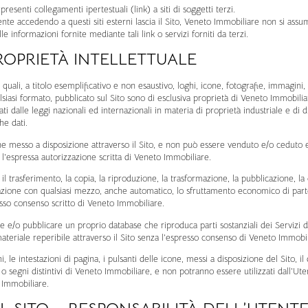
resenti collegamenti ipertestuali (link) a siti di soggetti terzi.
te accedendo a questi siti esterni lascia il Sito, Veneto Immobiliare non si assu
le informazioni fornite mediante tali link o servizi forniti da terzi.
PROPRIETÀ INTELLETTUALE
 quali, a titolo esemplificativo e non esaustivo, loghi, icone, fotografie, immagini, 
lsiasi formato, pubblicato sul Sito sono di esclusiva proprietà di Veneto Immobilia
lati dalle leggi nazionali ed internazionali in materia di proprietà industriale e di 
he dati.
ne messo a disposizione attraverso il Sito, e non può essere venduto e/o ceduto e/o
l’espressa autorizzazione scritta di Veneto Immobiliare.
o, il trasferimento, la copia, la riproduzione, la trasformazione, la pubblicazione, la 
zione con qualsiasi mezzo, anche automatico, lo sfruttamento economico di parte 
sso consenso scritto di Veneto Immobiliare.
 e/o pubblicare un proprio database che riproduca parti sostanziali dei Servizi de
ateriale reperibile attraverso il Sito senza l’espresso consenso di Veneto Immobil
hi, le intestazioni di pagina, i pulsanti delle icone, messi a disposizione del Sito, il 
 segni distintivi di Veneto Immobiliare, e non potranno essere utilizzati dall’Ute
 Immobiliare.