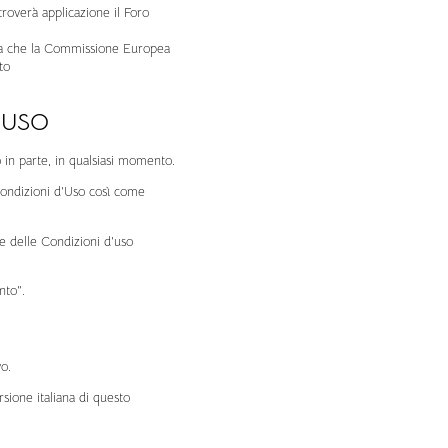
 troverà applicazione il Foro
forma che la Commissione Europea
to
’USO
 in parte, in qualsiasi momento.
Condizioni d’Uso così come
ne delle Condizioni d’uso
nto”.
o.
rsione italiana di questo