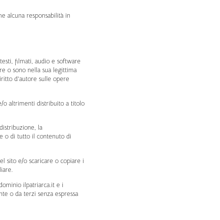
me alcuna responsabilità in
testi, filmati, audio e software
re o sono nella sua legittima
diritto d’autore sulle opere
 altrimenti distribuito a titolo
distribuzione, la
o di tutto il contenuto di
l sito e/o scaricare o copiare i
iare.
dominio ilpatriarca.it e i
nte o da terzi senza espressa