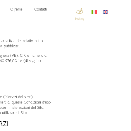
Offerte
Contatti
Booking
rca.it/ e dei relativi sotto
vi pubblicati.
arghera (VE), C.F. e numero di
0.976,00 i.v. (di seguito
 (“Servizi del sito”)
ente”) di queste Condizioni d’uso
determinate sezioni del Sito.
tilizzare il Sito.
RZI