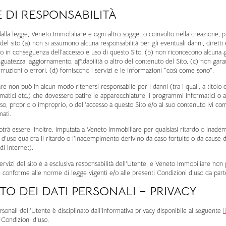
 DI RESPONSABILITÀ
dalla legge, Veneto Immobiliare e ogni altro soggetto coinvolto nella creazione,
del sito (a) non si assumono alcuna responsabilità per gli eventuali danni, diretti 
/o in conseguenza dell’accesso e uso di questo Sito, (b) non riconoscono alcuna g
guatezza, aggiornamento, affidabilità o altro del contenuto del Sito, (c) non garan
ruzioni o errori, (d) forniscono i servizi e le informazioni “così come sono”.
re non può in alcun modo ritenersi responsabile per i danni (tra i quali, a titolo 
ormatici etc.) che dovessero patire le apparecchiature, i programmi informatici o al
uso, proprio o improprio, o dell’accesso a questo Sito e/o al suo contenuto ivi com
mati.
trà essere, inoltre, imputata a Veneto Immobiliare per qualsiasi ritardo o inadem
 d’uso qualora il ritardo o l’inadempimento derivino da caso fortuito o da cause 
di internet).
 Servizi del sito è a esclusiva responsabilità dell’Utente, e Veneto Immobiliare non
 conforme alle norme di legge vigenti e/o alle presenti Condizioni d’uso da part
O DEI DATI PERSONALI – PRIVACY
rsonali dell’Utente è disciplinato dall’informativa privacy disponibile al seguente
l
 Condizioni d’uso.