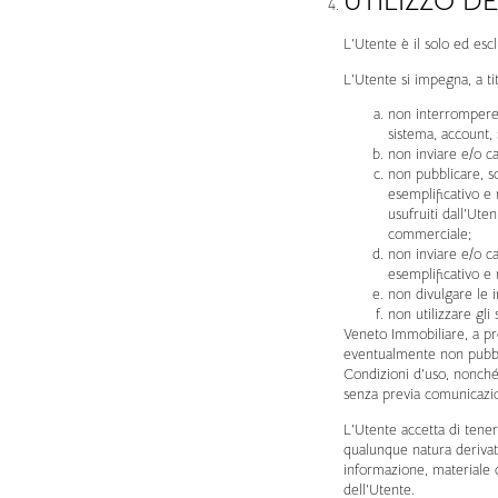
UTILIZZO D
L’Utente è il solo ed escl
L’Utente si impegna, a ti
non interrompere,
sistema, account, 
non inviare e/o c
non pubblicare, sc
esemplificativo e
usufruiti dall’Ute
commerciale;
non inviare e/o ca
esemplificativo e n
non divulgare le i
non utilizzare gli
Veneto Immobiliare, a prop
eventualmente non pubbli
Condizioni d’uso, nonché
senza previa comunicazion
L’Utente accetta di tener
qualunque natura derivati 
informazione, materiale o
dell’Utente.