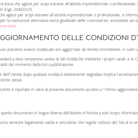
na fisica che agisce per scopi estranei all’attività imprenditoriale o professionale,
l d.lgs. 206/2005.
 che agisce per scopi estranei all’attività imprenditoriale o professionale, si in
er la risoluzione alternativa extra-giudiziale delle controversie, accessibile sul si
umers/odr
.
AGGIORNAMENTO DELLE CONDIZIONI D
’uso potranno essere modificate e/o aggiornate da Veneto Immobiliare, in tutto o
ederà a dare tempestivo avviso di tali modifiche mediante i propri canali, e le 
cabili dal momento della loro pubblicazione.
rte dell’Utente dopo qualsiasi modifica debitamente segnalata implica l’accettazio
Utente stesso.
recente è riportata in calce al presente documento accanto a “Ultimo aggiorname
uesto documento in lingua diversa dall’italiano è fornita a solo scopo informativ
unica versione legalmente valida e vincolante che regola l’utilizzo del Sito è la ve