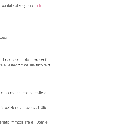
isponibile al seguente
link
.
uabili.
tti riconosciuti dalle presenti
all’esercizio né alla facoltà di
lle norme del codice civile e,
disposizione attraverso il Sito,
 Veneto Immobiliare e l’Utente