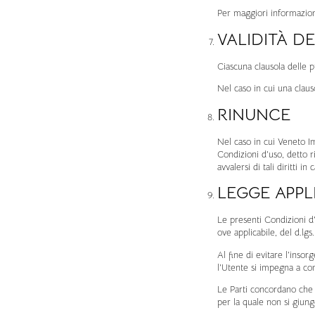
Per maggiori informazioni
VALIDITÀ D
Ciascuna clausola delle p
Nel caso in cui una clauso
RINUNCE
Nel caso in cui Veneto Imm
Condizioni d’uso, detto r
avvalersi di tali diritti in c
LEGGE APPLI
Le presenti Condizioni d’
ove applicabile, del d.l
Al fine di evitare l’insorg
l’Utente si impegna a co
Le Parti concordano che q
per la quale non si giung