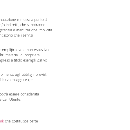
 produzione e messa a punto di
e/o indiretti, che si potranno
aranzia e assicurazione implicita
tiscono che i servizi
esemplificativo e non esaustivo,
tri materiali di proprietà
preso a titolo esemplificativo
pimento agli obblighi previsti
di forza maggiore (es.
 potrà essere considerata
e dell’Utente.
ink
che costituisce parte