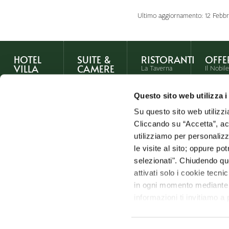
Ultimo aggiornamento: 12 Febb
HOTEL
SUITE &
RISTORANTI
OFFE
VILLA
CAMERE
La Taverna
Il Nobile
La Struttura
Suite Fellini
del Patriarca
Cantina
& Suite
La Storia
I Salotti del
Fuga in
Questo sito web utilizza i
Masina
Patriarca
Toscana
Parco &
Suite
Su questo sito web utilizzi
Piscina
La Chef
Notte c
Toscana
Katia
cena in
Cliccando su “Accetta”, acco
Experience
Junior Suite
Maccari
Taverna
utilizziamo per personalizza
Matrimoni
Deluxe
le visite al sito; oppure p
Meeting &
Superior
selezionati". Chiudendo qu
Convegni
Classic
attivati solo i cookie tecni
Prenota
Vedi
in ogni momento mediante il
un
tutte le
Prenota
tavolo
Offert
un
soggiorno
informazioni ti invitiamo a