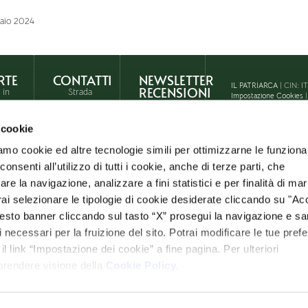
raio 2024
RTE
CONTATTI
NEWSLETTER
IL PATRIARCA
| CIN: 
RECENSIONI
 in
Strada
Impostazione Cookies
Statale
146,
 cookie
Località
Querce
amo cookie ed altre tecnologie simili per ottimizzarne le funzional
on
al Pino
– Chiusi
nsenti all’utilizzo di tutti i cookie, anche di terze parti, che
(SI)
re la navigazione, analizzare a fini statistici e per finalità di ma
otrai selezionare le tipologie di cookie desiderate cliccando su "Ac
Tel: +39
0578
esto banner cliccando sul tasto “X” prosegui la navigazione e s
274407
ci necessari per la fruizione del sito. Potrai modificare le tue pref
info@ilpatriarca.it
 link “Impostazione dei cookie” a fine pagina. Per ulteriori
e
 prendere visione della
Cookie Policy
.
WhatsApp
Richiesta
informazioni