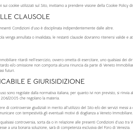
 sui cookie utilizzati sul Sito, invitiamo a prendere visione della Cookie Policy d
ELLE CLAUSOLE
resenti Condizioni d’uso è disciplinata indipendentemente dalle altre.
la venga annullata o invalidata, le restanti clausole dovranno ritenersi valide e att
obiliare ritardi nell’esercizio, ovvero ometta di esercitare, uno qualsiasi dei diri
itardo e/o omissione non comporta alcuna rinuncia da parte di Veneto Immobiliare 
asi futuri.
CABILE E GIURISIDIZIONE
uso sono regolate dalla normativa italiana, per quanto ivi non previsto, si rinvia a
gs. 206/2005 che regolano la materia.
ere di controversie giudiziali in merito all’utilizzo del Sito e/o dei servizi messi a 
municare con tempestività gli eventuali motivi di doglianza a Veneto Immobiliare.
ualsiasi controversia, sorta da o in relazione alle presenti Condizioni d’uso tra
esse a una bonaria soluzione, sarà di competenza esclusiva del Foro di Venezia.