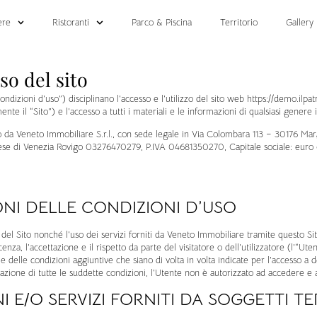
ere
Ristoranti
Parco & Piscina
Territorio
Gallery
so del sito
dizioni d’uso”) disciplinano l’accesso e l’utilizzo del sito web https://demo.ilpatria
te il “Sito”) e l’accesso a tutti i materiali e le informazioni di qualsiasi genere i
ito da Veneto Immobiliare S.r.l., con sede legale in Via Colombara 113 – 30176 M
prese di Venezia Rovigo 03276470279, P.IVA 04681350270, Capitale sociale: euro 6
NI DELLE CONDIZIONI D’USO
 del Sito nonché l’uso dei servizi forniti da Veneto Immobiliare tramite questo Sito
za, l’accettazione e il rispetto da parte del visitatore o dell’utilizzatore (l’“Ut
e delle condizioni aggiuntive che siano di volta in volta indicate per l’accesso a 
azione di tutte le suddette condizioni, l’Utente non è autorizzato ad accedere e a u
I E/O SERVIZI FORNITI DA SOGGETTI TE