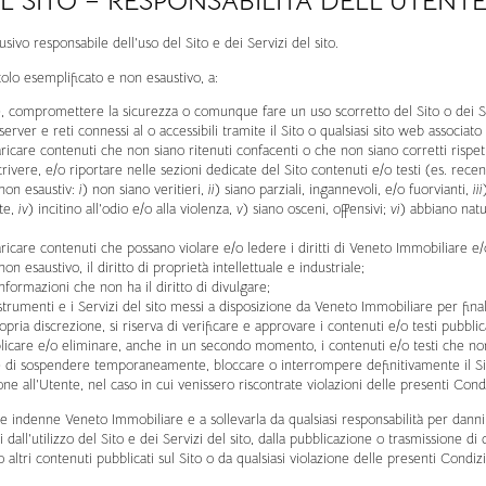
EL SITO – RESPONSABILITÀ DELL’UTENT
usivo responsabile dell’uso del Sito e dei Servizi del sito.
tolo esemplificato e non esaustivo, a:
 compromettere la sicurezza o comunque fare un uso scorretto del Sito o dei Serv
server e reti connessi al o accessibili tramite il Sito o qualsiasi sito web associato
aricare contenuti che non siano ritenuti confacenti o che non siano corretti risp
rivere, e/o riportare nelle sezioni dedicate del Sito contenuti e/o testi (es. rece
 non esaustiv:
i
) non siano veritieri,
ii
) siano parziali, ingannevoli, e/o fuorvianti,
iii
nte,
iv
) incitino all’odio e/o alla violenza,
v
) siano osceni, offensivi;
vi
) abbiano natu
ricare contenuti che possano violare e/o ledere i diritti di Veneto Immobiliare e/o
on esaustivo, il diritto di proprietà intellettuale e industriale;
nformazioni che non ha il diritto di divulgare;
 strumenti e i Servizi del sito messi a disposizione da Veneto Immobiliare per finalit
ria discrezione, si riserva di verificare e approvare i contenuti e/o testi pubblica
care e/o eliminare, anche in un secondo momento, i contenuti e/o testi che non
 di sospendere temporaneamente, bloccare o interrompere definitivamente il Sito
e all’Utente, nel caso in cui venissero riscontrate violazioni delle presenti Condi
e indenne Veneto Immobiliare e a sollevarla da qualsiasi responsabilità per danni, 
dall’utilizzo del Sito e dei Servizi del sito, dalla pubblicazione o trasmissione di 
 altri contenuti pubblicati sul Sito o da qualsiasi violazione delle presenti Condiz