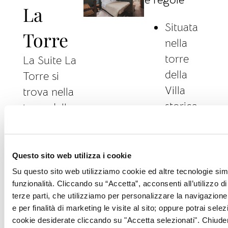
La
Situata
Torre
nella
torre
La Suite La
della
Torre si
Villa
trova nella
storica
torre della
Accessibile
Villa
con
ottocentesca
scale e
e combina
Questo sito web utilizza i cookie
ascensore
linee
Su questo sito web utilizziamo cookie ed altre tecnologie simi
Servizio
funzionalità. Cliccando su “Accetta”, acconsenti all’utilizzo di 
contemporanee
terze parti, che utilizziamo per personalizzare la navigazione, 
facchinaggio
e dettagli
e per finalità di marketing le visite al sito; oppure potrai selez
garantito
tradizionali.
cookie desiderate cliccando su "Accetta selezionati". Chiud