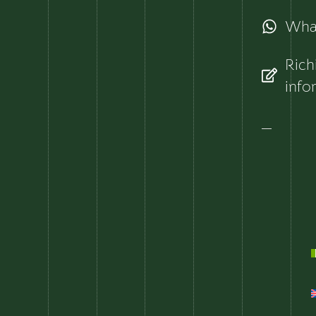
Wha
Rich
info