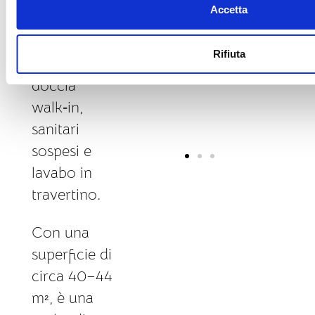
Accetta
bagno
ensuite è
Rifiuta
dotato di
doccia
walk‑in,
sanitari
sospesi e
lavabo in
travertino.
Con una
superficie di
circa 40–44
m², è una