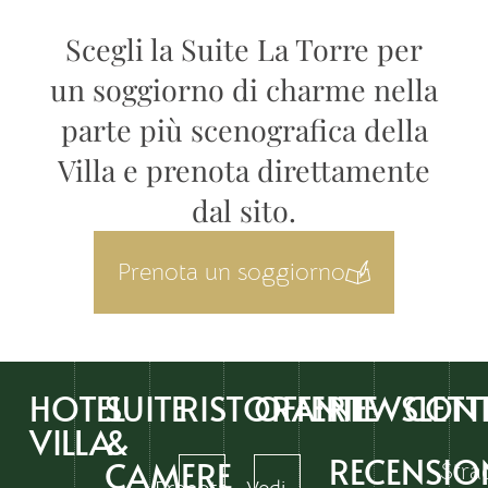
Scegli la Suite La Torre per
un soggiorno di charme nella
parte più scenografica della
Villa e prenota direttamente
dal sito.
Prenota un soggiorno
HOTEL
SUITE
RISTORANTI
OFFERTE
NEWSLETT
CONT
VILLA
&
RECENSIO
CAMERE
Stra