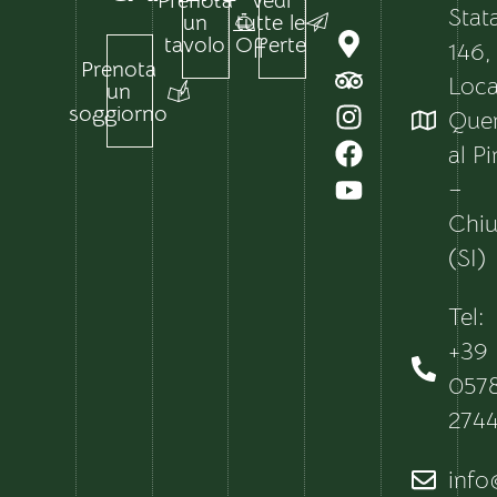
Prenota
Vedi
Stat
un
tutte le
tavolo
Offerte
146,
Prenota
Local
un
soggiorno
Que
al P
–
Chiu
(SI)
Tel:
+39
057
274
info@