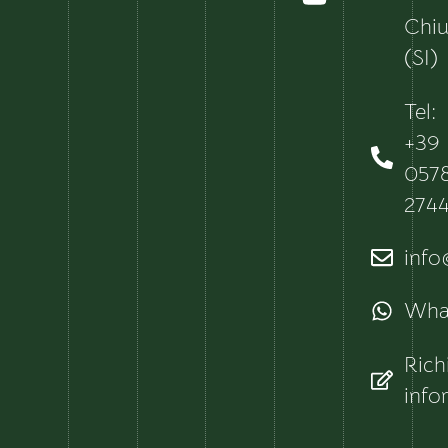
Chiu
(SI)
Tel:
+39
057
274
info@
Wha
Rich
info