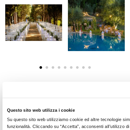
Il Menu
Protagonisti del
Questo sito web utilizza i cookie
menù per stupire gli
Su questo sito web utilizziamo cookie ed altre tecnologie simi
ospiti a tavola le
funzionalità. Cliccando su “Accetta”, acconsenti all’utilizzo di 