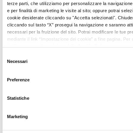
terze parti, che utilizziamo per personalizzare la navigazione, 
migliori produzioni
e per finalità di marketing le visite al sito; oppure potrai selez
della nostra terra: i
cookie desiderate cliccando su "Accetta selezionati". Chiud
grani della Val
cliccando sul tasto “X” prosegui la navigazione e saranno attiv
d’Orcia, le paste
necessari per la fruizione del sito. Potrai modificare le tue 
mediante il link “Impostazione dei cookie” a fine pagina. Per ul
fatte in casa, i sughi
invitiamo a prendere visione della
Cookie Policy
.
e le carni di cinta
Selezione
senese e di vitellone
Necessari
del
chianino.
consenso
Preferenze
Scopri la Chef Katia
Maccari
Statistiche
Marketing