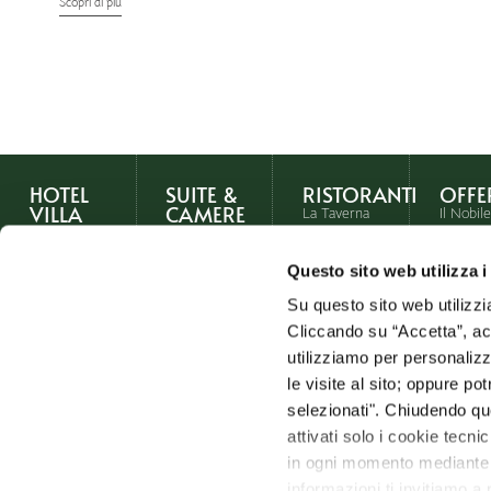
Scopri di più
HOTEL
SUITE &
RISTORANTI
OFFE
VILLA
CAMERE
La Taverna
Il Nobile
La Struttura
Suite Fellini
del Patriarca
Cantina
& Suite
La Storia
I Salotti del
Fuga in
Questo sito web utilizza i
Masina
Patriarca
Toscana
Parco &
Suite
Su questo sito web utilizzi
Piscina
La Chef
Notte c
Toscana
Katia
cena in
Cliccando su “Accetta”, acco
Experience
Junior Suite
Maccari
Taverna
utilizziamo per personalizza
Matrimoni
Deluxe
le visite al sito; oppure p
Meeting &
Superior
selezionati". Chiudendo qu
Convegni
Classic
attivati solo i cookie tecni
Prenota
Vedi
in ogni momento mediante il
un
tutte le
Prenota
tavolo
Offert
un
soggiorno
informazioni ti invitiamo a