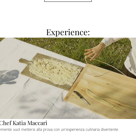
Experience:
 Chef Katia Maccari
mente vuol mettersi alla prova con un’esperienza culinaria divertente.