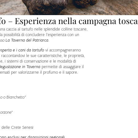
ufo – Esperienza nella campagna tosc
a caccia al tartufo nelle splendide colline toscane,
 la possibilità di concludere l’esperienza con un
esso
La Taverna del Patriarca
.
sperta e i cani da tartufo
vi accompagneranno
, raccontandovi le sue caratteristiche, le proprietà,
ie, i sistemi di conservazione e le modalità di
degustazione in Taverna
permette di assaggiare il
ensati per valorizzarne il profumo e il sapore.
lo o Bianchetto
”
corzone
”
” delle Crete Senesi
no esclusi per disposizioni regionali.