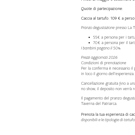
Quote di partecipazione:
Caccia al tartufo: 109 € a pers
Pranzo degustazione
presso La T
55€ a persona per i tartu
70€ a persona per il tar
I bambini pagano il 50%
Prezzi aggiornati 2026
Condizioni di prenotazione
Per la conferma è necessario il
in loco il giorno dell’esperienza.
Cancellazione gratuita fino a un
no show, il deposito non verrà re
Il pagamento del pranzo degustaz
Taverna del Patriarca.
Prenota la tua esperienza di cacc
disponibili e le tipologie di tartuf