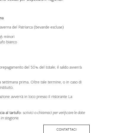
ona
averna del Patriarca (bevande escluse)
fi minori
tufo bianco
 prepagamento del 50% del totale; il saldo avverrà
a settimana prima. Oltre tale termine, o in caso di
stituito.
ione avverrà in loco presso il ristorante La
ia al tartufo
:
scrivici o chiamaci per verificare le date
o in stagione.
CONTATTACI