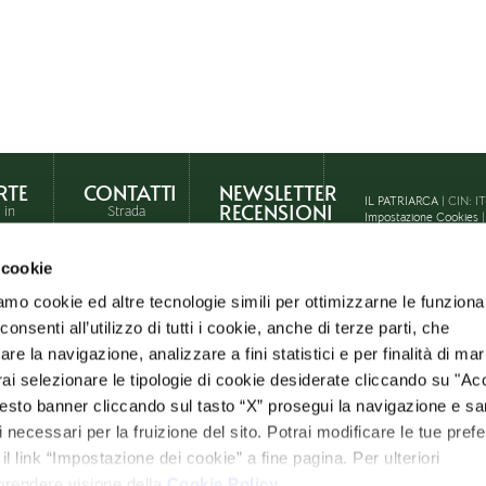
RTE
CONTATTI
NEWSLETTER
IL PATRIARCA
| CIN: 
RECENSIONI
 in
Strada
Impostazione Cookies
Statale
146,
 cookie
Località
Querce
amo cookie ed altre tecnologie simili per ottimizzarne le funzional
on
al Pino
nsenti all’utilizzo di tutti i cookie, anche di terze parti, che
– Chiusi
(SI)
re la navigazione, analizzare a fini statistici e per finalità di ma
otrai selezionare le tipologie di cookie desiderate cliccando su "Ac
Tel: +39
0578
esto banner cliccando sul tasto “X” prosegui la navigazione e s
274407
ci necessari per la fruizione del sito. Potrai modificare le tue pref
info@ilpatriarca.it
 link “Impostazione dei cookie” a fine pagina. Per ulteriori
e
 prendere visione della
Cookie Policy
.