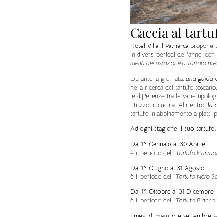
Caccia al tart
Hotel Villa il Patriarca
propone un
in diversi periodi dell’anno, con
menù degustazione al tartufo pr
Durante la giornata,
una guida e
nella ricerca del tartufo toscano
le differenze tra le varie tipolog
utilizzo in cucina. Al rientro,
la 
tartufo in abbinamento a piatti p
Ad ogni stagione il suo tartufo:
Dal 1° Gennaio al 30 Aprile
è il periodo del “
Tartufo Marzuo
Dal 1° Giugno al 31 Agosto
è il periodo del “
Tartufo Nero S
Dal 1° Ottobre al 31 Dicembre
è il periodo del “
Tartufo Bianco
I mesi di maggio e settembre so