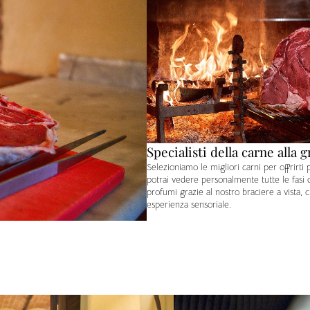
Specialisti della carne alla g
Selezioniamo le migliori carni per offrirti p
potrai vedere personalmente tutte le fasi d
profumi grazie al nostro braciere a vista, 
esperienza sensoriale.