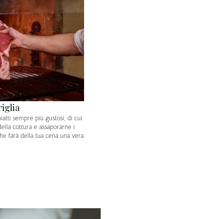
riglia
iatti sempre più gustosi, di cui
ella cottura e assaporarne i
che farà della tua cena una vera