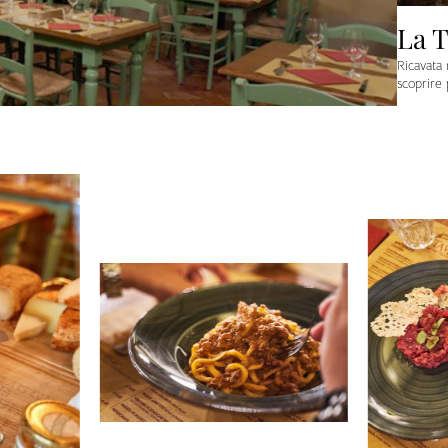
La T
Ricavata 
scoprire 