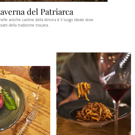
averna del Patriarca
nelle antiche cantine della dimora è il luogo ideale dove
piatti della tradizione toscana.