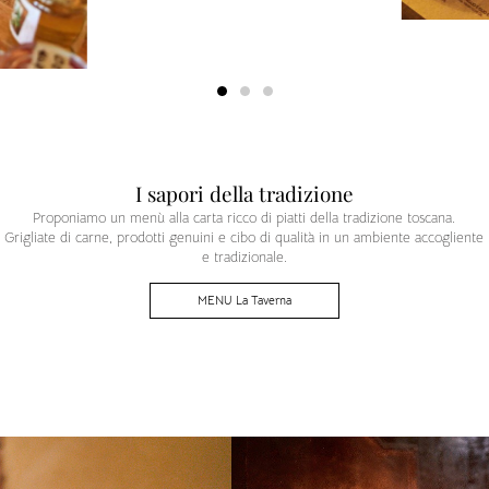
I sapori della tradizione
Proponiamo un menù alla carta ricco di piatti della tradizione toscana.
Grigliate di carne, prodotti genuini e cibo di qualità in un ambiente accogliente
e tradizionale.
MENU La Taverna