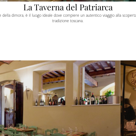
La Taverna del Patriarca
e della dimora, è il luogo ideale dove compiere un autentico viaggio alla scoperta e
tradizione toscana.