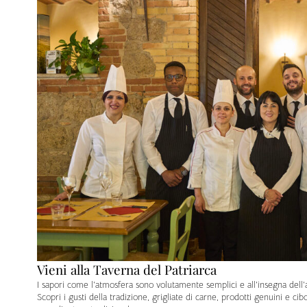
Vieni alla Taverna del Patriarca
I sapori come l’atmosfera sono volutamente semplici e all’insegna dell’a
Scopri i gusti della tradizione, grigliate di carne, prodotti genuini e ci