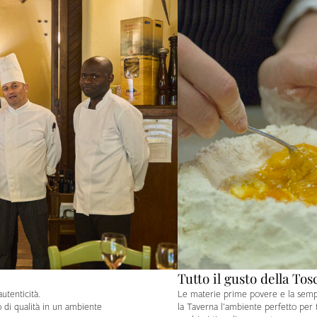
Tutto il gusto della Tos
utenticità.
Le materie prime povere e la sempl
bo di qualità in un ambiente
la Taverna l’ambiente perfetto per