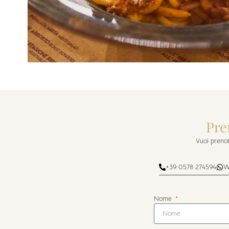
Pre
Vuoi prenot
+39 0578 274594
W
Nome