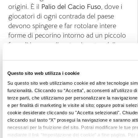
origini. È il
Palio del Cacio Fuso
, dove i
giocatori di ogni contrada del paese
devono spingere e far rotolare intere
forme di pecorino intorno ad un piccolo
fuso di legno collocato al centro della
piazza principale.
Questo sito web utilizza i cookie
Su questo sito web utilizziamo cookie ed altre tecnologie simi
A
Montepulciano
invece è il vino a fare
funzionalità. Cliccando su “Accetta”, acconsenti all’utilizzo di 
da padrone.
terze parti, che utilizziamo per personalizzare la navigazione, 
e per finalità di marketing le visite al sito; oppure potrai selez
Il
Vino Nobile di Montepulciano
, ottenuto
cookie desiderate cliccando su "Accetta selezionati". Chiud
cliccando sul tasto “X” prosegui la navigazione e saranno attiv
da uve di
Prugnolo gentile
, insieme
necessari per la fruizione del sito. Potrai modificare le tue 
al
Chianti
e al
Brunello di Montalcino
, è
mediante il link “Impostazione dei cookie” a fine pagina. Per ul