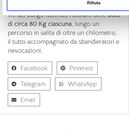
Rifiuta
Montepulciano si sfidano tra le storiche
vie del borgo facendo rotolare delle
botti
di circa 80 Kg ciascuna
, lungo un
percorso in salita di oltre un chilometro,
il tutto accompagnato da sbandieratori e
rievocazioni.
Facebook
Pinterest
Telegram
WhatsApp
Email