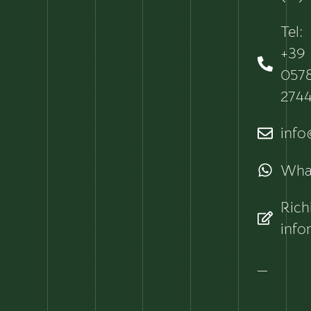
Tel:
+39
057
274
info@
Wha
Rich
info