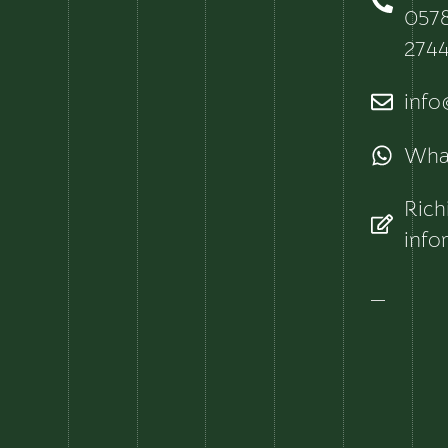
057
274
info@
Wha
Rich
info