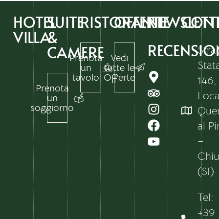
HOTEL
SUITE
RISTORANTI
OFFERTE
NEWSLETT
CONT
VILLA
&
RECENSIO
CAMERE
Stra
Prenota
Vedi
Stat
un
tutte le
tavolo
Offerte
146,
Prenota
Local
un
soggiorno
Que
al P
–
Chiu
(SI)
Tel:
+39