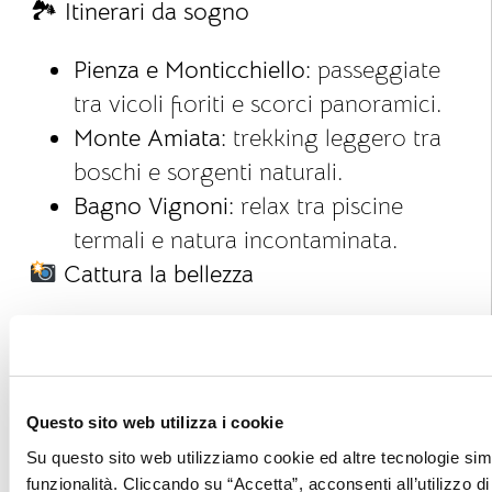
🏞
️ Itinerari da sogno
Pienza e Monticchiello:
passeggiate
tra vicoli fioriti e scorci panoramici.
Monte Amiata:
trekking leggero tra
boschi e sorgenti naturali.
Bagno Vignoni:
relax tra piscine
termali e natura incontaminata.
Cattura la bellezza
Primavera significa luce perfetta per
fotografie mozzafiato: dal tramonto sulle
colline alla fioritura dei campi di papaveri
Questo sito web utilizza i cookie
e girasoli, ogni angolo è un quadro
Su questo sito web utilizziamo cookie ed altre tecnologie simi
naturale.
funzionalità. Cliccando su “Accetta”, acconsenti all’utilizzo di 