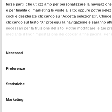
terze parti, che utilizziamo per personalizzare la navigazione, 
Consigli del Patriarca
e per finalità di marketing le visite al sito; oppure potrai selez
cookie desiderate cliccando su "Accetta selezionati". Chiud
Camminate al mattino presto per
cliccando sul tasto “X” prosegui la navigazione e saranno attiv
evitare la folla.
necessari per la fruizione del sito. Potrai modificare le tue 
mediante il link “Impostazione dei cookie” a fine pagina. Per ul
Portate scarpe comode e una
invitiamo a prendere visione della
Cookie Policy
.
macchina fotografica.
Selezione
Concludete la giornata con una cena
Necessari
del
toscana alla
Taverna del Patriarca
,
consenso
circondati dalla quiete della
Preferenze
campagna toscana.
La primavera in Val d’Orcia è
Statistiche
un’esperienza che unisce natura, cultura e
relax.
Marketing