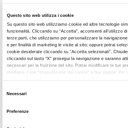
con l’acqua piovana che contiene
Questo sito web utilizza i cookie
materiale organico.
Sul fondo delle pozze, si trova un ricco
Su questo sito web utilizziamo cookie ed altre tecnologie simi
funzionalità. Cliccando su “Accetta”, acconsenti all’utilizzo di 
deposito di
fango termale
, perfetto per
terze parti, che utilizziamo per personalizzare la navigazione, 
maschere lenitive e purificanti per la pelle
e per finalità di marketing le visite al sito; oppure potrai selez
di viso e corpo…un vero e
cookie desiderate cliccando su "Accetta selezionati". Chiud
cliccando sul tasto “X” prosegui la navigazione e saranno attiv
proprio
trattamento benessere
naturale e
necessari per la fruizione del sito. Potrai modificare le tue 
per di più
gratuito
!
mediante il link “Impostazione dei cookie” a fine pagina. Per ul
invitiamo a prendere visione della
Cookie Policy
.
Unica nota da tenere presente, è
Selezione
l’inevitabile odore di zolfo dato dall’
Necessari
del
acqua sulfurea. Per evitarlo, ecco
consenso
un
piccolo consiglio
: una volta arrivati
Preferenze
nei pressi della Balena Bianca, si può