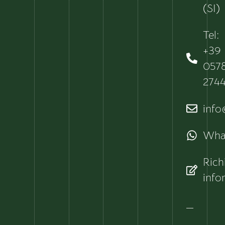
(SI)
Tel:
+39
057
274
info@
Wha
Rich
info