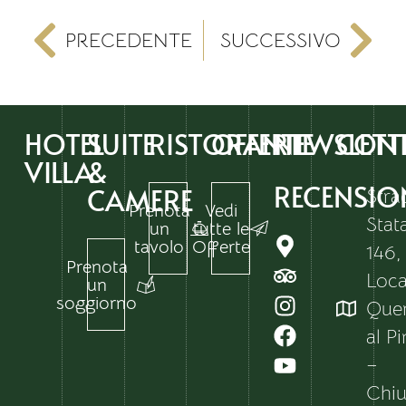
PRECEDENTE
SUCCESSIVO
HOTEL
SUITE
RISTORANTI
OFFERTE
NEWSLETT
CONT
VILLA
&
RECENSIO
CAMERE
Stra
Prenota
Vedi
Stat
un
tutte le
tavolo
Offerte
146,
Prenota
Local
un
soggiorno
Que
al P
–
Chiu