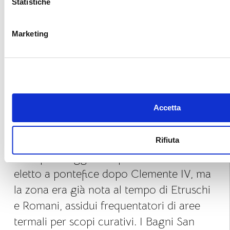
andare verso destra, dove i residenti della
Statistiche
zona hanno creato altre piscine
raccogliendo l’acqua dalle cascate, dove
Marketing
ci si può rilassare e godere delle acque
termali senza il loro caratteristico odore.
Curiosità e Ospiti Illustri
Il nome del paese deriva dalla chiesetta
Accetta
dedicata a San Filippo Benizi, che, si
narra, si fermò qui in eremitaggio nel
Rifiuta
1269 per sfuggire all’ipotesi di essere
eletto a pontefice dopo Clemente IV, ma
la zona era già nota al tempo di Etruschi
e Romani, assidui frequentatori di aree
termali per scopi curativi. I Bagni San