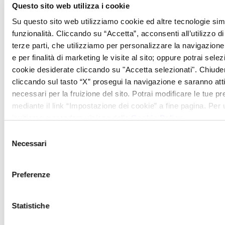
ottimi standard ed originalità, che sono
Questo sito web utilizza i cookie
poi i tratti costitutivi del DNA nazionale.
Su questo sito web utilizziamo cookie ed altre tecnologie simi
funzionalità. Cliccando su “Accetta”, acconsenti all’utilizzo di 
terze parti, che utilizziamo per personalizzare la navigazione, 
Tra le 36 novità stellate che hanno
e per finalità di marketing le visite al sito; oppure potrai selez
delineato una nuova costellazione in 14
cookie desiderate cliccando su "Accetta selezionati". Chiud
regioni della penisola, figurano 2 new
cliccando sul tasto “X” prosegui la navigazione e saranno attiv
necessari per la fruizione del sito. Potrai modificare le tue 
entry due stelle e 34 novità 1 stella per un
mediante il link “Impostazione dei cookie” a fine pagina. Per ul
totale di 378 ristoranti stellati.
invitiamo a prendere visione della
Cookie Policy
.
Confermati tutti i 3 stelle.
Selezione
Necessari
del
Ovviamente anche la stella del ristorante
consenso
“I Salotti” del Patriarca è stata
Preferenze
riconfermata!
Statistiche
Facebook
Pinterest