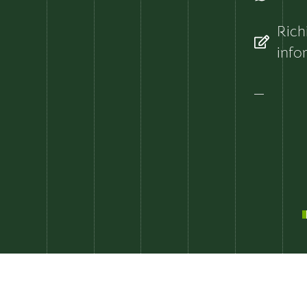
Rich
info