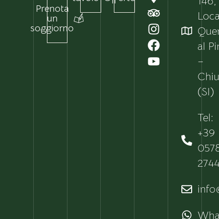
146,
Prenota
Local
un
soggiorno
Que
al P
–
Chiu
(SI)
Tel:
+39
057
274
info@
Wha