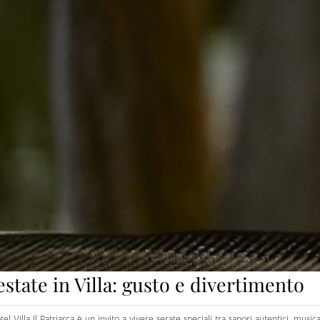
estate in Villa: gusto e divertimento
el Villa Il Patriarca è un invito a vivere serate speciali tra sapori autentici, mus