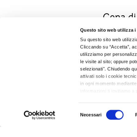
Cena di
2025
Questo sito web utilizza i
Su questo sito web utilizzi
Venerdì 1 agosto 202
Cliccando su “Accetta”, acco
mare.
utilizziamo per personalizza
Una cena di pesce pe
le visite al sito; oppure p
Dopo la cena, la ser
selezionati". Chiudendo qu
compagnia.
attivati solo i cookie tecni
Prezzo:
55 € a perso
in ogni momento mediante il
informazioni ti invitiamo a
Info e prenotazioni:
Faceb
Selezione
Necessari
del
consenso