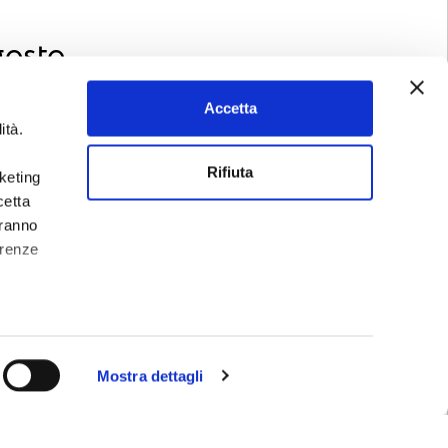
gosto
Accetta
ità.
dicata ai sapori di
Rifiuta
rketing
adizionale.
cetta
te in allegria e
aranno
erenze
Email
Mostra dettagli