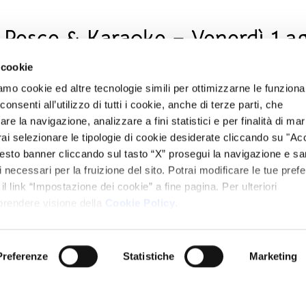
 Pesce & Karaoke – Venerdì 1 a
 cookie
amo cookie ed altre tecnologie simili per ottimizzarne le funzional
5, La Taverna del Patriarca sorprenderà i propri ospiti con una serata speciale de
nsenti all’utilizzo di tutti i cookie, anche di terze parti, che
re la navigazione, analizzare a fini statistici e per finalità di ma
nsata per chi desidera variare e scoprire il lato più fresco della nostra cucina tr
otrai selezionare le tipologie di cookie desiderate cliccando su "Ac
ata continua con tanto divertimento grazie al karaoke, per vivere una notte d’esta
esto banner cliccando sul tasto “X” prosegui la navigazione e s
ci necessari per la fruizione del sito. Potrai modificare le tue pref
na, bevande incluse.
 link “Impostazione dei cookie” a fine pagina. Per ulteriori
 prendere visione della
Cookie Policy
.
0578 274407
ook
Pinterest
Telegram
WhatsApp
Preferenze
Statistiche
Marketing