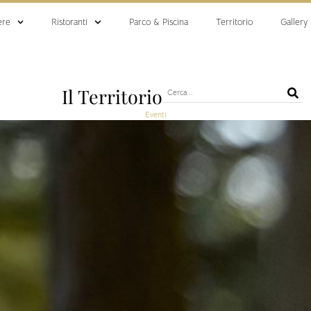
ere
Ristoranti
Parco & Piscina
Territorio
Gallery
Il Territorio
Eventi