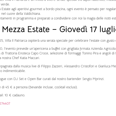
 verde.
 Estate agli aperitivi gourmet a bordo piscina, ogni evento è pensato per regalare
 nel cuore della Valdichiana.
untamenti in programma e preparati a condividere con noi la magia delle notti est
i Mezza Estate – Giovedì 17 lugl
5, Villa Il Patriarca ospiterà una serata speciale per celebrare l’estate con gusto 
0, l’evento prevede un’apericena a buffet con grigliata firmata Azienda Agricola
 di Trattoria Enoteca Capo Croce, selezione di formaggi Tonino Pira e angoli di fr
la nostra Chef Katia Maccari.
pagnata dalla musica live di Filippo Zazzeri, Alessandro Cristofori e Gianluca Me
o indimenticabile.
egue con DJ Set e Open Bar curati dal nostro bartender Sergio Mprinzi.
è di 45 € a persona (bevande incluse, cocktail esclusi).
il: 10 € cadauno.
274407