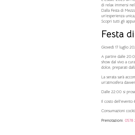
di relax immersi nel
Dalla Festa di Mezza
un’esperienza unica,
Scopri tutti gli app
Festa d
Giovedì 17 luglio 202
A partire dalle 20:0
show dal vivo a cura
dolce, preparati dal
La serata sarà accom
un’atmosfera davver
Dalle 22:00 si pros
Il costo dell’evento 
Consumazioni cockta
Prenotazioni:
0578 