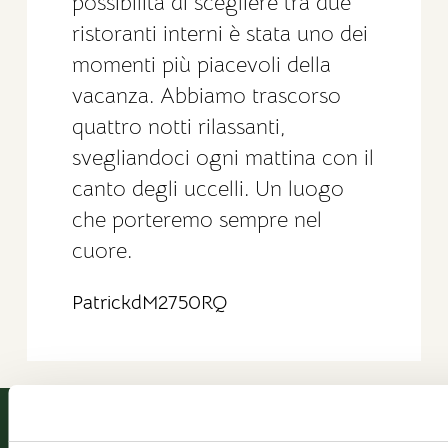
possibilità di scegliere tra due
ristoranti interni è stata uno dei
momenti più piacevoli della
vacanza. Abbiamo trascorso
quattro notti rilassanti,
svegliandoci ogni mattina con il
canto degli uccelli. Un luogo
che porteremo sempre nel
cuore.
PatrickdM2750RQ
HOTEL
SUITE
RISTORANTI
OFFERTE
NEWSLETT
CONT