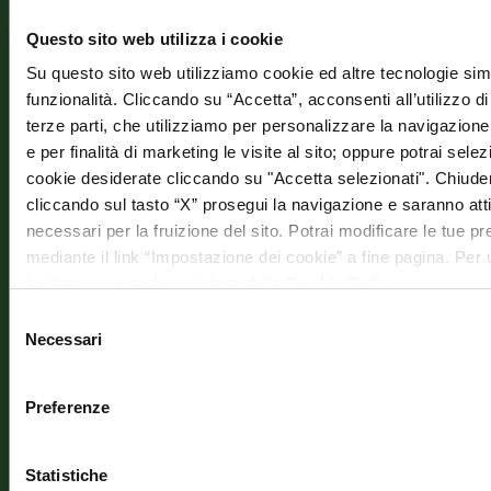
VILLA
&
RECENSIO
CAMERE
Stra
Questo sito web utilizza i cookie
Prenota
Vedi
Stat
Su questo sito web utilizziamo cookie ed altre tecnologie simi
un
tutte le
funzionalità. Cliccando su “Accetta”, acconsenti all’utilizzo di 
tavolo
Offerte
146,
Prenota
terze parti, che utilizziamo per personalizzare la navigazione, 
Local
un
e per finalità di marketing le visite al sito; oppure potrai selez
soggiorno
Que
cookie desiderate cliccando su "Accetta selezionati". Chiud
cliccando sul tasto “X” prosegui la navigazione e saranno attiv
al P
necessari per la fruizione del sito. Potrai modificare le tue 
–
mediante il link “Impostazione dei cookie” a fine pagina. Per ul
Chiu
invitiamo a prendere visione della
Cookie Policy
.
(SI)
Selezione
Necessari
del
Tel:
consenso
+39
Preferenze
057
274
Statistiche