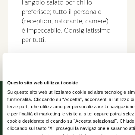
l’angolo salato per chi lo
preferisce; tutto il personale
(reception, ristorante, camere)
è impeccabile. Consigliatissimo
per tutti.
Lorella
Questo sito web utilizza i cookie
HOTEL
SUITE
RISTORANTI
OFFERTE
NEWSLETT
CONT
Su questo sito web utilizziamo cookie ed altre tecnologie simi
VILLA
&
funzionalità. Cliccando su “Accetta”, acconsenti all’utilizzo di 
terze parti, che utilizziamo per personalizzare la navigazione, 
RECENSIO
CAMERE
Stra
e per finalità di marketing le visite al sito; oppure potrai selez
Prenota
Vedi
Stat
un
tutte le
cookie desiderate cliccando su "Accetta selezionati". Chiud
tavolo
Offerte
146,
cliccando sul tasto “X” prosegui la navigazione e saranno attiv
Prenota