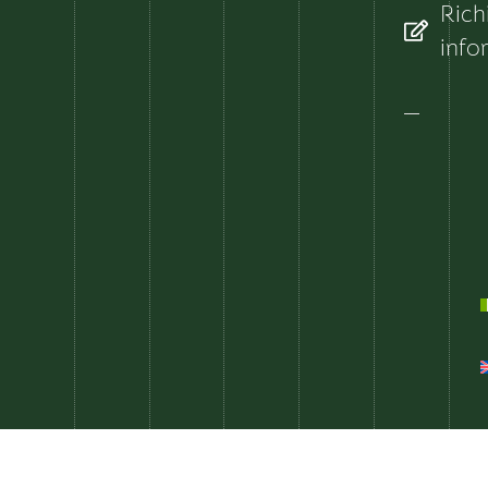
Rich
info