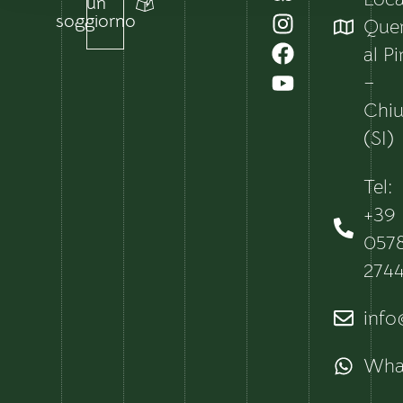
un
soggiorno
Que
al P
–
Chiu
(SI)
Tel:
+39
057
274
info@
Wha