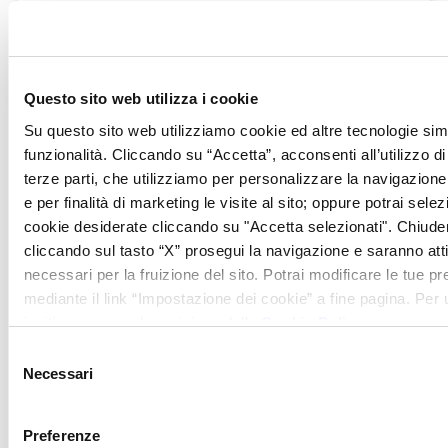
Il Patriarca propone una caccia al
tartufo nelle splendide colline
toscane in ogni periodo dell’anno e
Questo sito web utilizza i cookie
alla fine dell’esperienza, la possibilità
Su questo sito web utilizziamo cookie ed altre tecnologie simi
di pranzare in Taverna con menu
funzionalità. Cliccando su “Accetta”, acconsenti all’utilizzo di 
degustazione al tartufo.
terze parti, che utilizziamo per personalizzare la navigazione, 
e per finalità di marketing le visite al sito; oppure potrai selez
LEGGI ›
cookie desiderate cliccando su "Accetta selezionati". Chiud
cliccando sul tasto “X” prosegui la navigazione e saranno attiv
necessari per la fruizione del sito. Potrai modificare le tue 
mediante il link “Impostazione dei cookie” a fine pagina. Per ul
invitiamo a prendere visione della
Cookie Policy
.
Selezione
Necessari
del
consenso
Preferenze