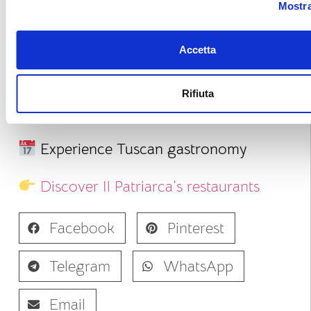
Mostra
blending tradition with creativity for an
unforgettable gourmet experience.
Accetta
A journey through Val di Chiana is also a
journey through Tuscany’s most authentic
Rifiuta
flavors.
Experience Tuscan gastronomy
Discover Il Patriarca’s restaurants
Facebook
Pinterest
Telegram
WhatsApp
Email