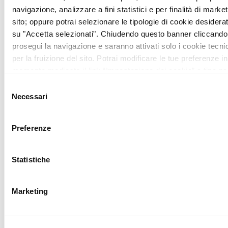
dish.
navigazione, analizzare a fini statistici e per finalità di marketi
sito; oppure potrai selezionare le tipologie di cookie desidera
Cheeses and cured meats
su "Accetta selezionati". Chiudendo questo banner cliccando 
prosegui la navigazione e saranno attivati solo i cookie tecni
Val di Chiana cheeses, from
aged
per la fruizione del sito. Potrai modificare le tue preferenze in
pecorino
to
fresh ricotta
, pair beautifully
momento mediante il link “Impostazione dei cookie” a fine pa
ulteriori informazioni ti invitiamo a prendere visione della
Coo
with local cured meats.
Selezione
Necessari
del
Guided tastings at local farms allow
consenso
visitors to
experience the territory bite by
Preferenze
bite
.
Il Patriarca: a gourmet reference
Statistiche
point
Marketing
At Il Patriarca’s restaurant, these
products become
signature dishes
,