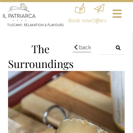
Book now
Offers
TUSCANY, RELAXATION & FLAVOURS
The
back
Surroundings