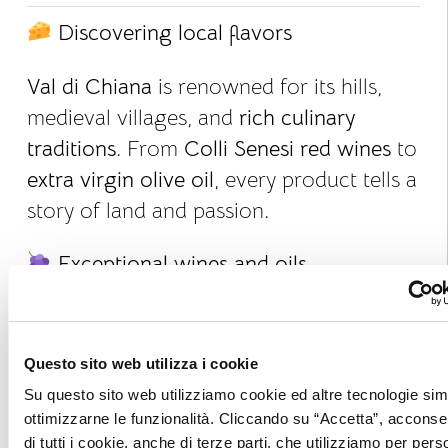
Discovering local flavors
Val di Chiana
is renowned for its hills,
medieval villages, and
rich culinary
traditions
. From
Colli Senesi red wines
to
extra virgin olive oil
, every product tells a
story of land and passion.
Exceptional wines and oils
Vino Nobile di Montepulciano:
elegant and structured, perfect with
Questo sito web utilizza i cookie
meats and cheeses.
Su questo sito web utilizziamo cookie ed altre tecnologie simi
Local extra virgin olive oil:
fragrant
ottimizzarne le funzionalità. Cliccando su “Accetta”, acconsent
and green, ideal for enhancing any
di tutti i cookie, anche di terze parti, che utilizziamo per pers